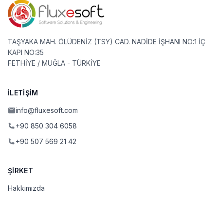
TAŞYAKA MAH. ÖLÜDENİZ (TSY) CAD. NADİDE İŞHANI NO:1 İÇ
KAPI NO:35
FETHİYE / MUĞLA - TÜRKİYE
İLETIŞIM
info@fluxesoft.com
+90 850 304 6058
+90 507 569 21 42
ŞIRKET
Hakkımızda
İletişim