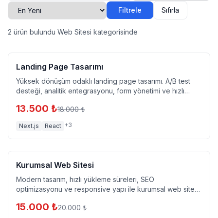
Filtrele
Sıfırla
2
ürün bulundu
Web Sitesi kategorisinde
%
25
İndirim
Web Sitesi
Landing Page Tasarımı
Yüksek dönüşüm odaklı landing page tasarımı. A/B test
desteği, analitik entegrasyonu, form yönetimi ve hızlı
yükleme garantisi. Kampanyalarınız için optimize edilmiş
13.500
₺
18.000
₺
sayfa.
+
3
Next.js
React
%
25
İndirim
Web Sitesi
Kurumsal Web Sitesi
Modern tasarım, hızlı yükleme süreleri, SEO
optimizasyonu ve responsive yapı ile kurumsal web sitesi.
CMS panel, blog modülü, iletişim formu ve çoklu dil
15.000
₺
20.000
₺
desteği dahil.