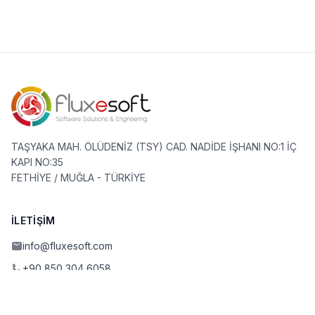
TAŞYAKA MAH. ÖLÜDENİZ (TSY) CAD. NADİDE İŞHANI NO:1 İÇ
KAPI NO:35
FETHİYE / MUĞLA - TÜRKİYE
İLETIŞIM
info@fluxesoft.com
+90 850 304 6058
+90 507 569 21 42