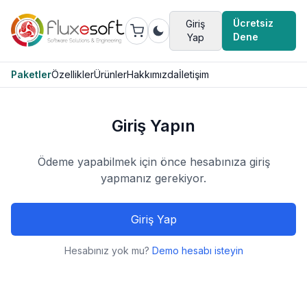
Ücretsiz
Giriş
Dene
Yap
Paketler
Özellikler
Ürünler
Hakkımızda
İletişim
Giriş Yapın
Ödeme yapabilmek için önce hesabınıza giriş
yapmanız gerekiyor.
Giriş Yap
Hesabınız yok mu?
Demo hesabı isteyin