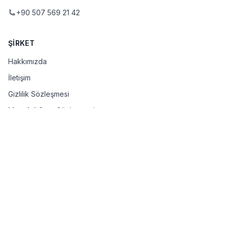
+90 507 569 21 42
ŞIRKET
Hakkımızda
İletişim
Gizlilik Sözleşmesi
Mesafeli Satış Sözleşmesi
Teslimat ve İade Şartları
ÖDEME VE GÜVENLIK
3D Secure
SSL 256-bit
PCI DSS uyumlu